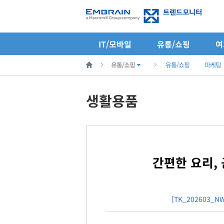
IT/모바일
유통/쇼핑
여
유통/쇼핑
유통/쇼핑
마케팅
생활용품
간편한 요리,
[TK_202603_