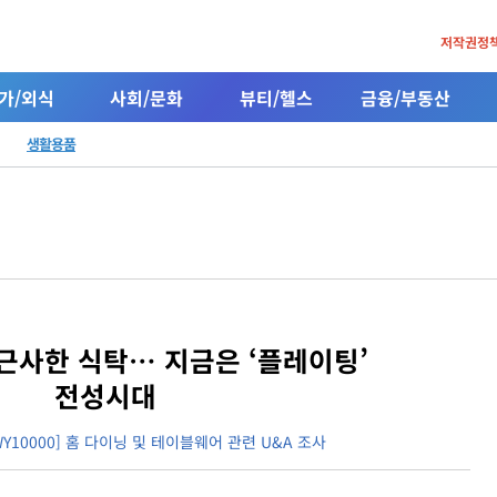
저작권정
가/외식
사회/문화
뷰티/헬스
금융/부동산
생활용품
 근사한 식탁… 지금은 ‘플레이팅’
전성시대
NWY10000] 홈 다이닝 및 테이블웨어 관련 U&A 조사