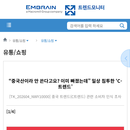
유통/쇼핑
유통/쇼핑
유통/쇼핑
“중국산이라 안 쓴다고요? 이미 빠졌는데” 일상 침투한 ‘C-
트렌드’
[TK_202604_NWY10000] 중국 트렌드(C트렌드) 관련 소비자 인식 조사
[1/4]