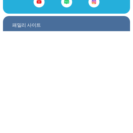
패밀리 사이트
GO
트렌드모니터소개
서비스안내
이용요금안내
제휴문의
이용약관
개인정보처리방침
사이트맵
찾아오시는길
06714 서울시 서초구 명달로 9 방배빌딩 1, 7~9층 (주)마크로밀엠브레인 트렌드모니
터
대표이사 : 최인수 | 사업자등록번호 105-81-98720 | 통신판매업신고번호 : 제2012-서
울강남-00080호
대표전화 02-541-9777 (통화가 어려운 경우
1:1 게시판
을 이용해 주십시오.) | 팩스
02-6280-4010