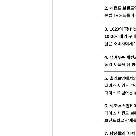
2. 세컨드 브랜드
본셉·TAG·드롭비
3. 1020의 픽(Pic
10·20세대
의 구
젊은 소비자에게
4. 쟁여두는 세컨
동일 제품을
한 번
5. 올리브영에서
다이소 세컨드 브
다이소로 넘어온 
6. 색조vs스킨케
다이소 세컨드 
브랜드별로 강세
7. 남성들의 '다