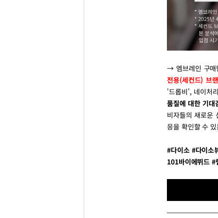
→ 엠브레인 구매딥
전용(세컨드) 브랜
'드롭비', 네이처
품질에 대한 기대
비자들의 새로운 
응을 확인할 수 
#다이소 #다이소
101바이에뛰드 