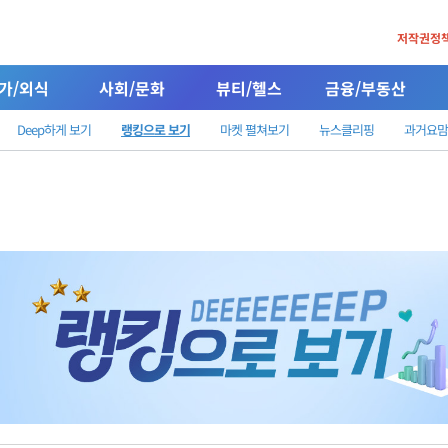
저작권정
가/외식
사회/문화
뷰티/헬스
금융/부동산
Deep하게 보기
랭킹으로 보기
마켓 펼쳐보기
뉴스클리핑
과거요맘