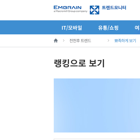
IT/모바일
유통/쇼핑
여
전천후 트렌드
뾰족하게 보기
랭킹으로 보기