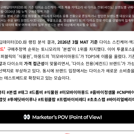
데이터(DD.B) 랭킹 분석 결과,
2026년 3월 MAT 기준
다이소 스킨케어·색
드'
구매추정액 순위는 토니모리의 '본셉'이 1위를 차지했다. 이어 투쿨포스쿨의
리퍼블릭의 '식물원', 마몽드의 '미모바이마몽드'가 TOP5에 이름을 올렸다. 
감
과 다이소의
가격 접근성
이 맞물리면서, '다이소 전용(세컨드) 브랜드'가 가
선택지로 부상하고 있다. 동시에 브랜드 입장에서는 다이소가 새로운 소비층을
있는 테스트베드로 확장되고 있는 모습이다.
뷰티 #본셉 #태그 #드롭비 #식물원 #미모바이마몽드 #줌바이정샘물 #CNP바
#랩잇 #투에딧바이루나 #트윙클팝 #프렙바이비레디 #초초스랩 #바이리얼베리