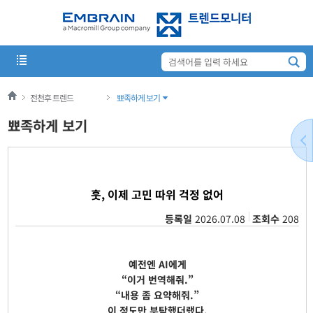
전천후 트렌드
뾰족하게 보기
뾰족하게 보기
훗, 이제 고민 따위 걱정 없어
등록일
2026.07.08
조회수
208
예전엔 AI에게
“이거 번역해줘.”
“내용 좀 요약해줘.”
이 정도만 부탁했더랬다.