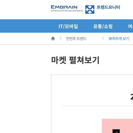
IT/모바일
유통/쇼핑
여
전천후 트렌드
뾰족하게 보기
마켓 펼쳐보기