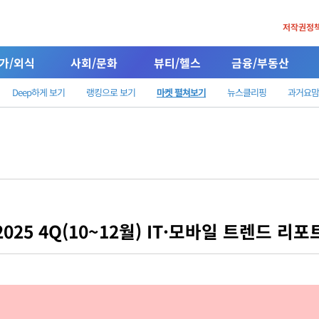
저작권정
가/외식
사회/문화
뷰티/헬스
금융/부동산
Deep하게 보기
랭킹으로 보기
마켓 펼쳐보기
뉴스클리핑
과거요맘
2025 4Q(10~12월) IT·모바일 트렌드 리포