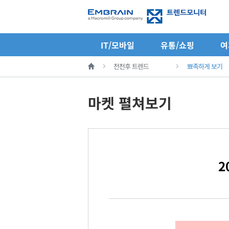
IT/모바일
유통/쇼핑
여
전천후 트렌드
뾰족하게 보기
마켓 펼쳐보기
2