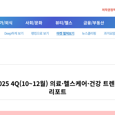
저작권정
가/외식
사회/문화
뷰티/헬스
금융/부동산
Deep하게 보기
랭킹으로 보기
마켓 펼쳐보기
뉴스클리핑
과거요맘
025 4Q(10~12월) 의료·헬스케어·건강 트
리포트