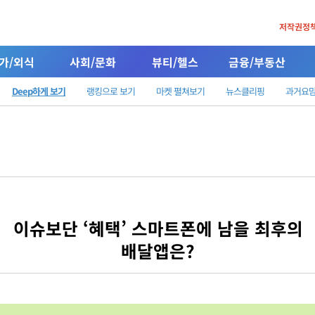
저작권정
가/외식
사회/문화
뷰티/헬스
금융/부동산
Deep하게 보기
랭킹으로 보기
마켓 펼쳐보기
뉴스클리핑
과거요
이슈보단 ‘혜택’ 스마트폰에 남을 최후의
배달앱은?