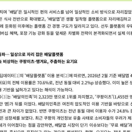
치며 ‘배달’은 일시적인 편의 서비스를 넘어 일상적인 소비 방식으로 자리잡았
은 식사 전반으로 확대됐고, ‘배달앱’은 생활 밀착형 플랫폼으로 자리매김하고 
차례 둔화된 이후에는 플랫폼 간 경쟁 구도가 달라지고 있다. 선두 플랫폼의 우
멤버십 혜택, 포장 기능 강화 등을 앞세운 차별화 전략이 본격화되면서 실제 
% 돌파… 일상으로 자리 잡은 배달플랫폼
 속 비상하는 쿠팡이츠·땡겨요, 주춤하는 요기요
널딥데이터
[1]
의 ‘배달플랫폼’ 이용 분석
[2]
에 따르면, 2026년 2월 기준 배달앱
요)의 전체 이용률은 70.6%로, 전년 동월 대비 2.2%p 상승했다. 이미 높은
용 기반을 넓혀가고 있다는 해석이 가능하다.
수
[3]
는 ‘배달의민족’이 2,323만 명으로 1위를 차지했고, ‘쿠팡이츠’(1,455만 명
468만 명)가 뒤를 이었다. 배달의민족은 여전히 압도적인 이용 기반을 바탕으로
과 큰 차이가 없었다. 반면 쿠팡이츠는 전년 동월 대비 이용자 수가 24.8%
높은 성장세를 보였다. 최근 쿠팡의 개인정보 유출 사태로 소비자들의 우려가 
세가 이어졌다는 점을 감안하면, 배달앱 시장이 단기 이슈보다는 ‘무료 배달’과