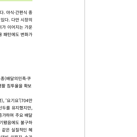
다. 야식·간편식 중
있다. 다만 시장의
위가 이어지는 가운
이용 패턴에도 변화가
 4종(배달의민족·쿠
 생활 침투율을 확보
), ‘요기요’(704만
 선두를 유지했지만,
 증가하며 주요 배달
제기됐음에도 불구하
 같은 실질적인 혜