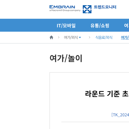
IT/모바일
유통/쇼핑
여
여가/외식
식음료/외식
여가
여가/놀이
라운드 기준 초
[TK_202