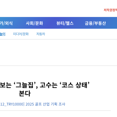
저작권정
가/외식
사회/문화
뷰티/헬스
금융/부동산
/놀이
미디어/문화
자동차
보는 ‘그늘집’, 고수는 ‘코스 상태’
본다
412_TRY10000] 2025 골프 산업 기획 조사